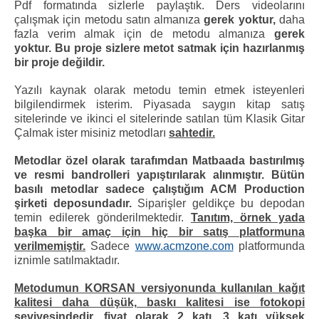
Pdf formatında sizlerle paylaştık. Ders videolarını
çalışmak için metodu satın almanıza
gerek yoktur,
daha
fazla verim almak için de metodu almanıza
gerek
yoktur.
Bu proje sizlere metot satmak için hazırlanmış
bir proje değildir.
Yazılı kaynak olarak metodu temin etmek isteyenleri
bilgilendirmek isterim. Piyasada saygın kitap satış
sitelerinde ve ikinci el sitelerinde satılan tüm Klasik Gitar
Çalmak ister misiniz metodları
sahtedir.
Metodlar özel olarak tarafımdan Matbaada bastırılmış
ve resmi bandrolleri yapıştırılarak alınmıştır. Bütün
basılı metodlar sadece çalıştığım ACM Production
şirketi deposundadır.
Siparişler geldikçe bu depodan
temin edilerek gönderilmektedir.
Tanıtım, örnek yada
başka bir amaç için hiç bir satış platformuna
verilmemiştir.
Sadece
www.acmzone.com
platformunda
iznimle satılmaktadır.
Metodumun KORSAN versiyonunda kullanılan kağıt
kalitesi daha düşük, baskı kalitesi ise fotokopi
seviyesindedir, fiyat olarak 2 katı, 3 katı yüksek